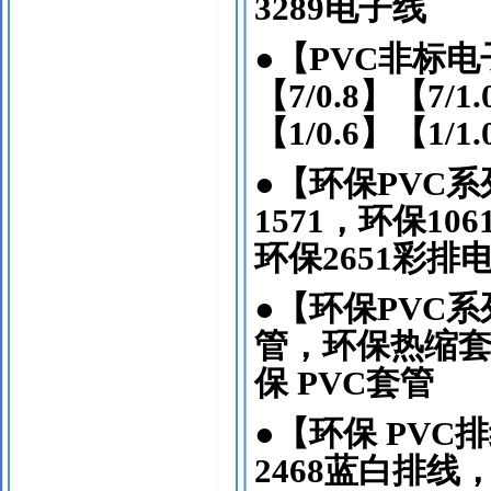
3289
电子线
●
【
PVC
非标电
【
7/0.8
】【
7/1.
【
1/0.6
】【
1/1.
●
【环保
PVC
系
1571
，环保
106
环保
2651
彩排
●
【环保
PVC
系
管，环保热缩
保
PVC
套管
●
【环保
PVC
排
2468
蓝白排线