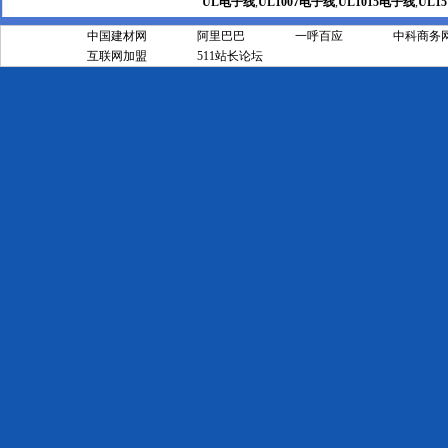
UL电子线
,
UL1007电子线
,
UL1015电子线
,
UL1
友情链接
中国建材网
阿里巴巴
一呼百应
中科商务
互联网加盟
511站长论坛