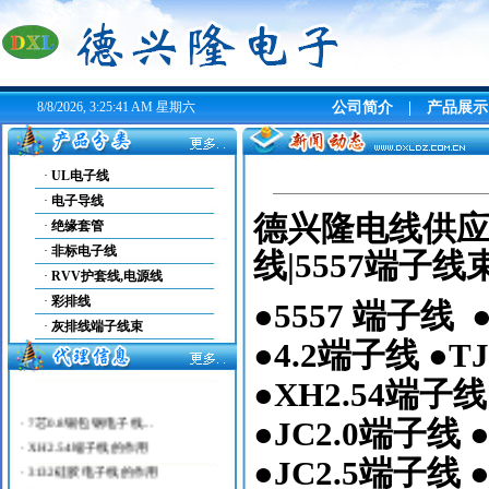
8/8/2026, 3:25:41 AM 星期六
公司简介
|
产品展示
·
UL电子线
·
电子导线
​德兴隆电线供
·
绝缘套管
·
非标电子线
线|5557端子线束1
·
RVV护套线,电源线
·
彩排线
●5557
端子线
●
·
灰排线端子线束
●4.2
端子线
●TJ
●XH2.54
端子线
·
7芯0.8铜包钢电子线...
●JC2.0
端子线
●
·
XH2.54端子线的作用
·
3132硅胶电子线的作用
●JC2.5
端子线
·
1571电子线压1.2...