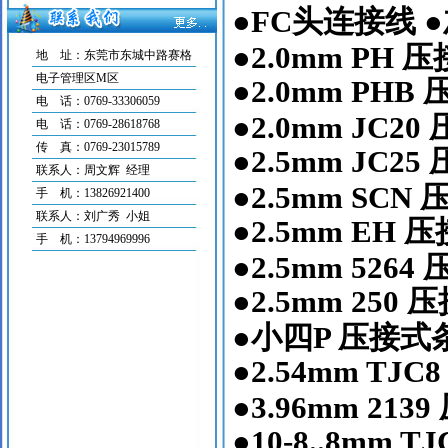
●FC
头连接线
●
·
2651彩排线有哪些规格及用途
·
低烟无卤线材有哪些规格
●2.0mm PH
压
地 址：东莞市东城中路赛格
·
10362铁氟龙高温连...
电子管理区M区
●2.0mm PHB
·
2464多芯屏蔽线材的...
电 话：0769-33306059
●2.0mm JC20
电 话：0769-28618768
传 真：0769-23015789
●2.5mm JC25
联系人：周文辉 经理
●2.5mm SCN
手 机：13826921400
联系人：刘广秀 小姐
●2.5mm EH
压
手 机：13794969996
●2.5mm 5264
●2.5mm 250
压
●
小四
P
压接式
●2.54mm TJC
●3.96mm 2139
●10-8..8mm T