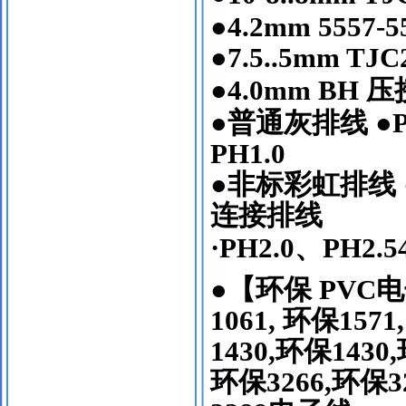
●4.2mm 5557-5
●7.5..5mm TJC
●4.0mm BH
压
●
普通灰排线
●P
PH1.0
●
非标彩虹排线
连接排线
·PH2.0
、
PH2.5
●
【环保
PVC
电
1061,
环保
1571
1430,
环保
1430,
环保
3266,
环保
3