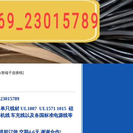
式条形端子连接线]
015789
单只线材
UL1007 UL1571 1015
硅
耳机线
车充线以及各国标准电源线等
提前订做
,
交期
4-6
天
,
谢谢合作
!