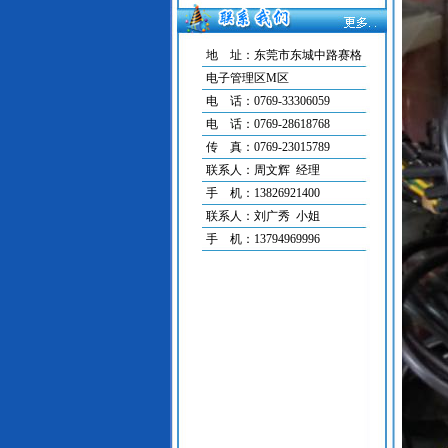
·
XH2.54端子线的作用
·
3132硅胶电子线的作用
·
1571电子线压1.2...
地 址：东莞市东城中路赛格
·
2651彩排线有哪些规格及用途
电子管理区M区
·
低烟无卤线材有哪些规格
电 话：0769-33306059
·
10362铁氟龙高温连...
电 话：0769-28618768
·
2464多芯屏蔽线材的...
传 真：0769-23015789
联系人：周文辉 经理
手 机：13826921400
联系人：刘广秀 小姐
手 机：13794969996