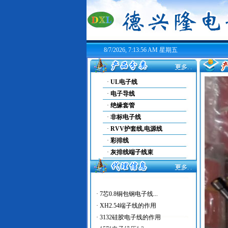
8/7/2026, 7:13:58 AM 星期五
·
UL电子线
·
电子导线
·
绝缘套管
·
非标电子线
·
RVV护套线,电源线
·
彩排线
·
灰排线端子线束
·
7芯0.8铜包钢电子线...