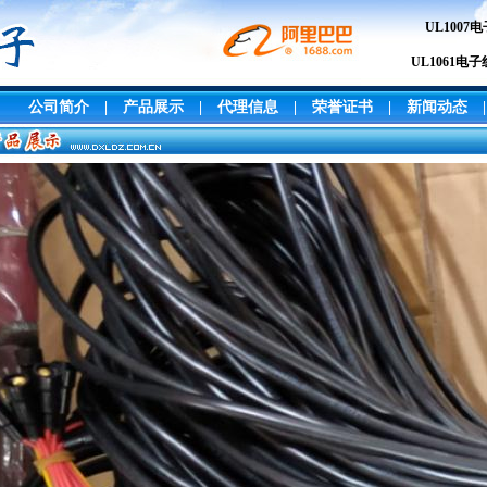
UL1007
UL1061电子
公司简介
|
产品展示
|
代理信息
|
荣誉证书
|
新闻动态