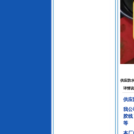
供应防水
详情说
供应
我公
胶线
等
本厂