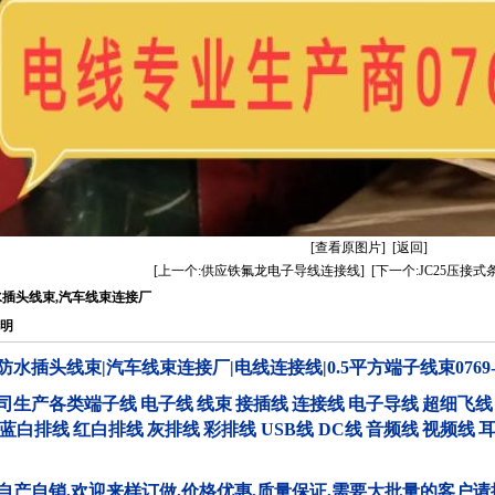
[查看原图片]
[返回]
[上一个:供应铁氟龙电子导线连接线]
[下一个:JC25压接
插头线束,汽车线束连接厂
明
防水插头线束|汽车线束连接厂|电线连接线|0.5平方端子线束0769-23
司生产各类端子线
电子线
线束
接插线
连接线
电子导线
超细飞线
蓝白排线
红白排线
灰排线
彩排线
USB
线
DC
线
音频线
视频线
自产自销
,
欢迎来样订做
,
价格优惠
,
质量保证
,
需要大批量的客户请